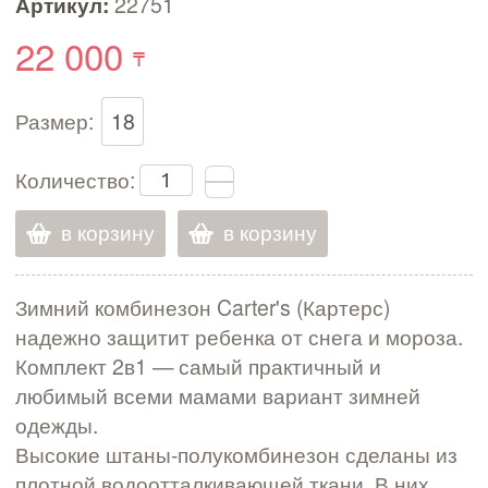
Артикул:
22751
22 000
Размер:
18
Количество:
в корзину
в корзину
Зимний комбинезон Carter's (Картерс)
надежно защитит ребенка от снега и мороза.
Комплект 2в1 — самый практичный и
любимый всеми мамами вариант зимней
одежды.
Высокие штаны-полукомбинезон сделаны из
плотной водоотталкивающей ткани. В них