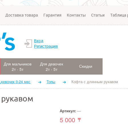
Доставка товара
Гарантия
Контакты
Статьи
Таблица 
Вход
Регистрация
Для мальчиков
Для девочек
Скидки
2т - 5т
2т - 5т
 девочек 0-24 мес
Топы
Кофта с длинным рукавом
 рукавом
Артикул:
—
5 000