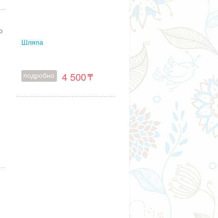
о
Шляпа
4 500
подробно