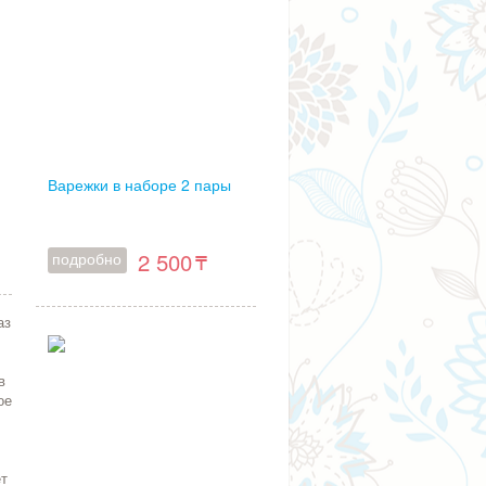
Варежки в наборе 2 пары
2 500
подробно
аз
в
ое
ет