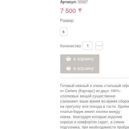
Артикул:
33327
7 500
Размер:
6
Количество:
в корзину
в корзину
Готовый нежный и очень стильный обр
от Carters (Картерс) из двух 100%-
хлопковых вещей существенно
сэкономит ваше время во время сборо
на прогулку или похода в гости. Удобн
платье-бодик имеет кнопки между
ножек, благодаря которым изделие
хорошо и комфортно сидит, а смена
подгузника, при необходимости пройд