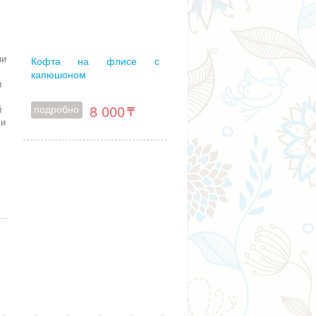
ми
Кофта на флисе с
капюшоном
и
8 000
подробно
й
ми