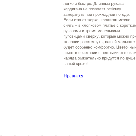
легко и быстро. Длинные рукава
кардигана не позволят ребенку
замерзнуть при прохладной погоде.
Если станет жарко, кардиган можно
снять – в хлопковом платье с коротки
рукавами и тремя маленькими
пуговицами сверху, которые можно пр
желании расстегнуть, вашей малышке
будет особенно комфортно. Цветочны
принт в сочетании с нежными оттенка
наряда обязательно придутся по душе
вашей крохе!
Нравится