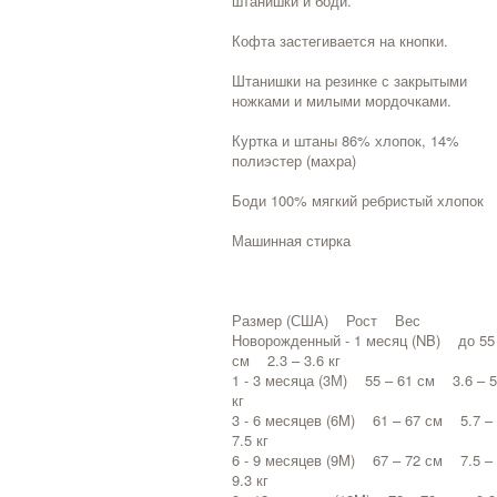
штанишки и боди.
Кофта застегивается на кнопки.
Штанишки на резинке с закрытыми
ножками и милыми мордочками.
Куртка и штаны 86% хлопок, 14%
полиэстер (махра)
Боди 100% мягкий ребристый хлопок
Машинная стирка
Размер (США) Рост Вес
Новорожденный - 1 месяц (NB) до 55
см 2.3 – 3.6 кг
1 - 3 месяца (3М) 55 – 61 см 3.6 – 5
кг
3 - 6 месяцев (6M) 61 – 67 см 5.7 –
7.5 кг
6 - 9 месяцев (9M) 67 – 72 см 7.5 –
9.3 кг