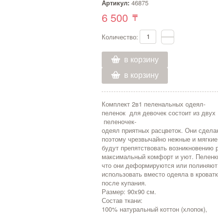
Артикул:
46875
6 500
Количество:
в корзину
в корзину
Комплект 2в1 пеленальных одеял-
пеленок для девочек состоит из двух
пеленочек-
одеял приятных расцветок. Они сдела
поэтому чрезвычайно нежные и мягкие
будут препятствовать возникновению 
максимальный комфорт и уют. Пеленки
что они деформируются или полиняют.
использовать вместо одеяла в кроватк
после купания.
Размер: 90x90 см.
Состав ткани:
100% натуральный коттон (хлопок),