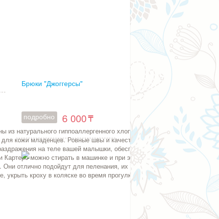
Брюки "Джоггерсы"
6 000
подробно
ны из натурального гиппоаллергенного хлопка,
 для кожи младенцев. Ровные швы и качественная фактура
раздражения на теле вашей малышки, обеспечивая ей
 Картерс можно стирать в машинке и при этом не бояться,
 Они отлично подойдут для пеленания, их можно
е, укрыть кроху в коляске во время прогулки или завернуть