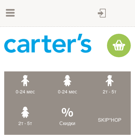
Как сделать заказ
Как оплатить
Доставка товара
Гарантия
Контакты
Статьи
0-24 мес
0-24 мес
2т - 5т
Таблица размеров
SKIP*HOP
2т - 5т
Скидки