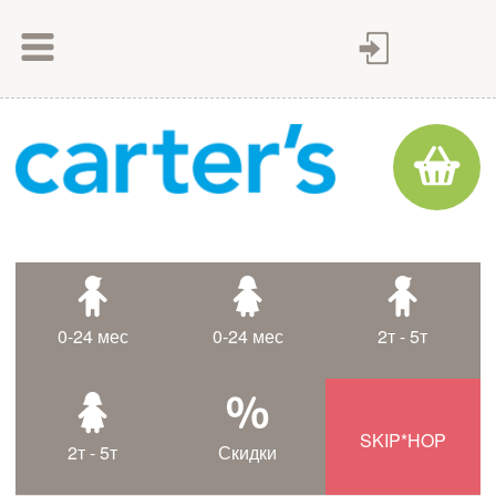
Как сделать заказ
Как оплатить
Доставка товара
Гарантия
Контакты
Статьи
0-24 мес
0-24 мес
2т - 5т
Таблица размеров
SKIP*HOP
2т - 5т
Скидки