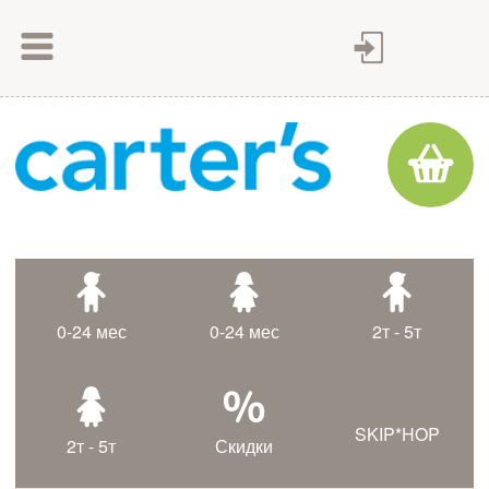
Как сделать заказ
Как оплатить
Доставка товара
Гарантия
Контакты
Статьи
0-24 мес
0-24 мес
2т - 5т
Таблица размеров
SKIP*HOP
2т - 5т
Скидки