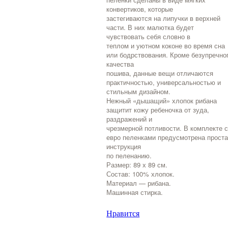
конвертиков, которые
застегиваются на липучки в верхней
части. В них малютка будет
чувствовать себя словно в
теплом и уютном коконе во время сна
или бодрствования. Кроме безупречно
качества
пошива, данные вещи отличаются
практичностью, универсальностью и
стильным дизайном.
Нежный «дышащий» хлопок рибана
защитит кожу ребеночка от зуда,
раздражений и
чрезмерной потливости. В комплекте 
евро пеленками предусмотрена прост
инструкция
по пеленанию.
Размер: 89 х 89 см.
Состав: 100% хлопок.
Материал — рибана.
Машинная стирка.
Нравится