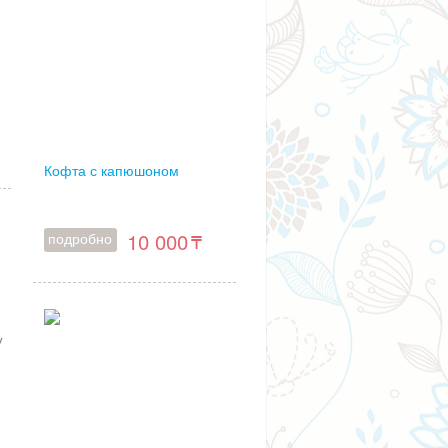
Кофта с капюшоном
10 000
подробно
и
у