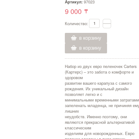
Артикул:
97023
9 000
Количество:
в корзину
в корзину
Набор из двух евро пеленочек Carters
(Картерс) – это забота о комфорте и
здоровом
развитии вашего карапуза с самого
рождения. Их уникальный дизайн
позволяет легко и с
минимальными временными затратам
запеленать младенца, не причиняя ем
лишних
неудобств. Именно поэтому, они
являются прекрасной альтернативой
классическим
изделиям для новорожденных. Евро
пеленки сделаны в виде мягких