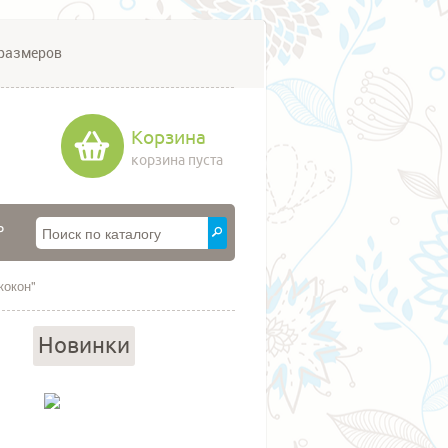
размеров
Корзина
корзина пуста
P
кокон"
Новинки