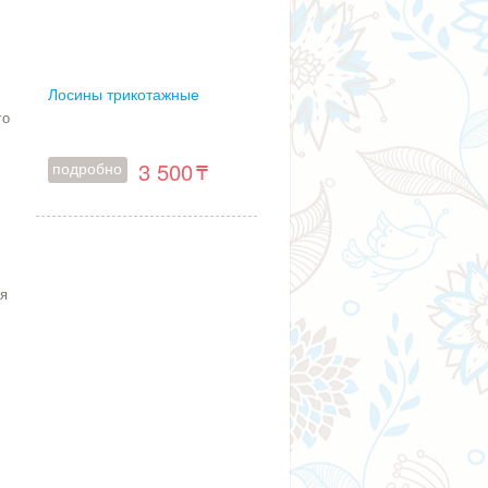
Лосины трикотажные
го
3 500
подробно
с
ая