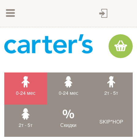
Как сделать заказ
Как оплатить
Доставка товара
Гарантия
Контакты
Статьи
0-24 мес
0-24 мес
2т - 5т
Таблица размеров
SKIP*HOP
2т - 5т
Скидки