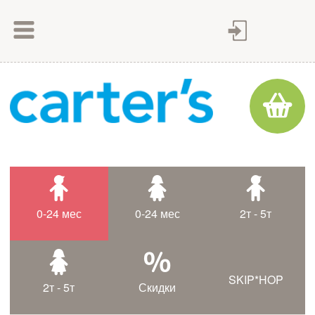
Как сделать заказ
Как оплатить
Доставка товара
Гарантия
Контакты
Статьи
0-24 мес
0-24 мес
2т - 5т
Таблица размеров
SKIP*HOP
2т - 5т
Скидки