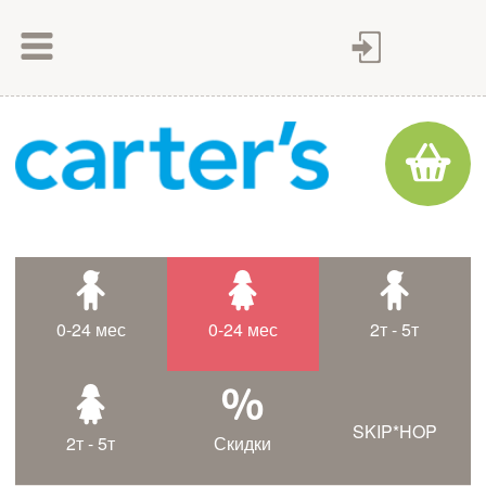
Как сделать заказ
Как оплатить
Доставка товара
Гарантия
Контакты
Статьи
0-24 мес
0-24 мес
2т - 5т
Таблица размеров
SKIP*HOP
2т - 5т
Скидки