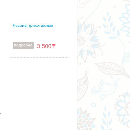
Лосины трикотажные
3 500
подробно
я
е