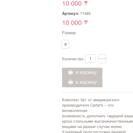
10 000
Артикул:
71485
10 000
Размер:
9
Количество:
в корзину
в корзину
Комплект 3в1 от американского
производителя Carter's – это
великолепная
возможность дополнить гардероб ваш
крохи стильными высококачественным
вещами на разные случаи жизни.
Хлопковый боди послужит базовой