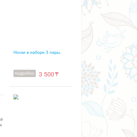
Носки в наборе 3 пары.
3 500
подробно
ей
и