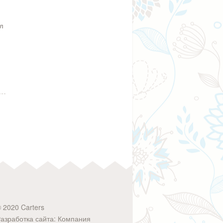
ал
 2020 Carters
азработка сайта: Компания