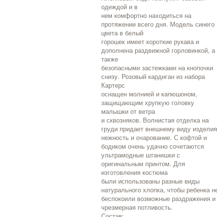
одеждой и в
нем комфортно находиться на
протяжении всего дня. Модель синего
цвета в белый
горошек имеет короткие рукава и
дополнена раздвижной горловинкой, а
также
безопасными застежками на кнопочки
снизу. Розовый кардиган из набора
Картерс
оснащен молнией и капюшоном,
защищающим хрупкую головку
малышки от ветра
и сквозняков. Волнистая отделка на
груди придает внешнему виду издели
нежность и очарование. С кофтой и
бодиком очень удачно сочетаются
ультрамодные штанишки с
оригинальным принтом. Для
изготовления костюма
были использованы разные виды
натурального хлопка, чтобы ребенка н
беспокоили возможные раздражения и
чрезмерная потливость.
Состав: