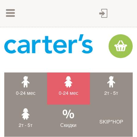
Как сделать заказ
Как оплатить
Доставка товара
Гарантия
Контакты
Статьи
0-24 мес
0-24 мес
2т - 5т
Таблица размеров
SKIP*HOP
2т - 5т
Скидки