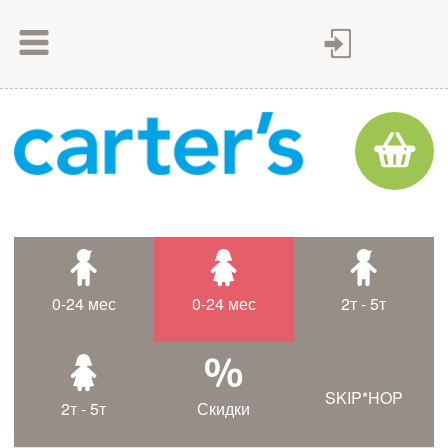
Как сделать заказ
Как оплатить
Доставка товара
Гарантия
Контакты
Статьи
0-24 мес
0-24 мес
2т - 5т
Таблица размеров
SKIP*HOP
2т - 5т
Скидки