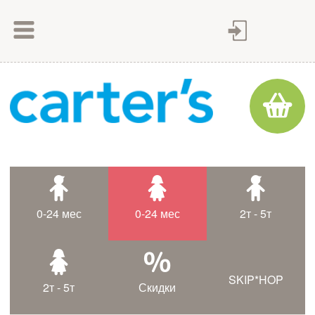
Как сделать заказ
Как оплатить
Доставка товара
Гарантия
Контакты
Статьи
0-24 мес
0-24 мес
2т - 5т
Таблица размеров
SKIP*HOP
2т - 5т
Скидки