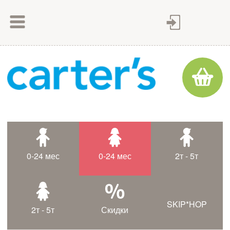
Как сделать заказ
Как оплатить
Доставка товара
Гарантия
Контакты
Статьи
0-24 мес
0-24 мес
2т - 5т
Таблица размеров
SKIP*HOP
2т - 5т
Скидки