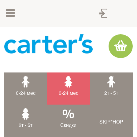
Как сделать заказ
Как оплатить
Доставка товара
Гарантия
Контакты
Статьи
0-24 мес
0-24 мес
2т - 5т
Таблица размеров
SKIP*HOP
2т - 5т
Скидки