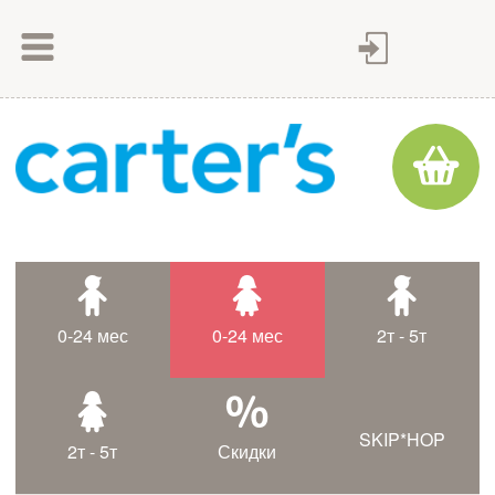
Как сделать заказ
Как оплатить
Доставка товара
Гарантия
Контакты
Статьи
0-24 мес
0-24 мес
2т - 5т
Таблица размеров
SKIP*HOP
2т - 5т
Скидки