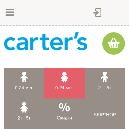
Как сделать заказ
Как оплатить
Доставка товара
Гарантия
Контакты
Статьи
0-24 мес
0-24 мес
2т - 5т
Таблица размеров
SKIP*HOP
2т - 5т
Скидки