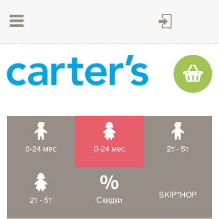
Как сделать заказ
Как оплатить
Доставка товара
Гарантия
Контакты
Статьи
0-24 мес
0-24 мес
2т - 5т
Таблица размеров
SKIP*HOP
2т - 5т
Скидки