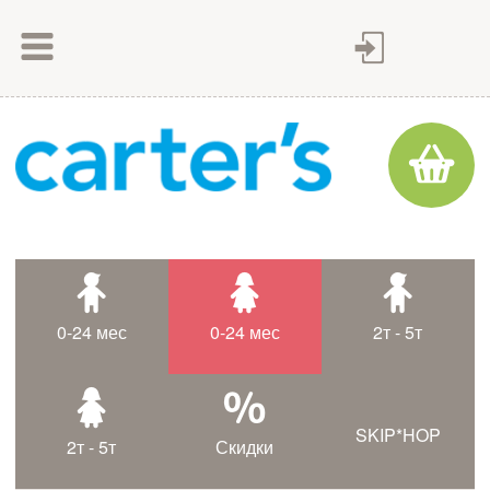
Как сделать заказ
Как оплатить
Доставка товара
Гарантия
Контакты
Статьи
0-24 мес
0-24 мес
2т - 5т
Таблица размеров
SKIP*HOP
2т - 5т
Скидки