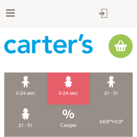
Как сделать заказ
Как оплатить
Доставка товара
Гарантия
Контакты
Статьи
0-24 мес
0-24 мес
2т - 5т
Таблица размеров
SKIP*HOP
2т - 5т
Скидки