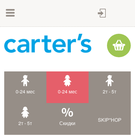
Как сделать заказ
Как оплатить
Доставка товара
Гарантия
Контакты
Статьи
0-24 мес
0-24 мес
2т - 5т
Таблица размеров
SKIP*HOP
2т - 5т
Скидки