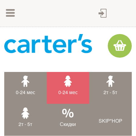
Как сделать заказ
Как оплатить
Доставка товара
Гарантия
Контакты
Статьи
0-24 мес
0-24 мес
2т - 5т
Таблица размеров
SKIP*HOP
2т - 5т
Скидки