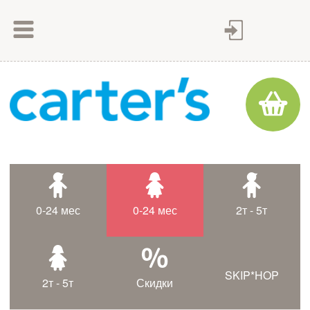
Как сделать заказ
Как оплатить
Доставка товара
Гарантия
Контакты
Статьи
0-24 мес
0-24 мес
2т - 5т
Таблица размеров
SKIP*HOP
2т - 5т
Скидки