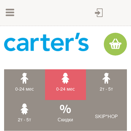
Как сделать заказ
Как оплатить
Доставка товара
Гарантия
Контакты
Статьи
0-24 мес
0-24 мес
2т - 5т
Таблица размеров
SKIP*HOP
2т - 5т
Скидки