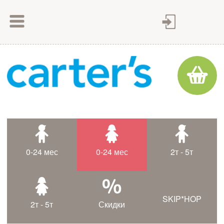
Как сделать заказ
Как оплатить
Доставка товара
Гарантия
Контакты
Статьи
0-24 мес
0-24 мес
2т - 5т
Таблица размеров
SKIP*HOP
2т - 5т
Скидки