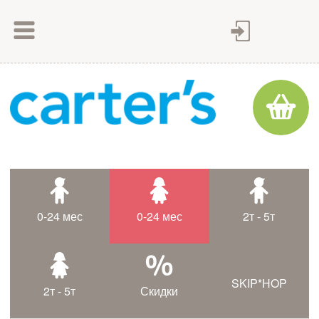
Как сделать заказ
Как оплатить
Доставка товара
Гарантия
Контакты
Статьи
0-24 мес
0-24 мес
2т - 5т
Таблица размеров
SKIP*HOP
2т - 5т
Скидки