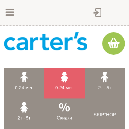
Как сделать заказ
Как оплатить
Доставка товара
Гарантия
Контакты
Статьи
0-24 мес
0-24 мес
2т - 5т
Таблица размеров
SKIP*HOP
2т - 5т
Скидки