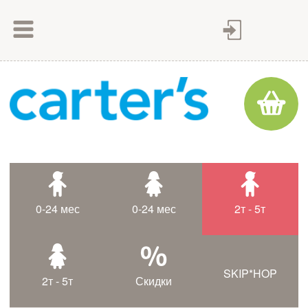
Как сделать заказ
Как оплатить
Доставка товара
Гарантия
Контакты
Статьи
0-24 мес
0-24 мес
2т - 5т
Таблица размеров
SKIP*HOP
2т - 5т
Скидки