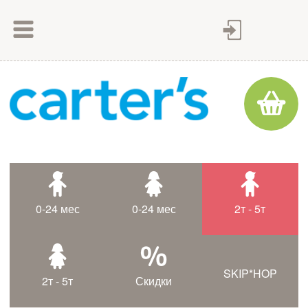
Как сделать заказ
Как оплатить
Доставка товара
Гарантия
Контакты
Статьи
0-24 мес
0-24 мес
2т - 5т
Таблица размеров
SKIP*HOP
2т - 5т
Скидки