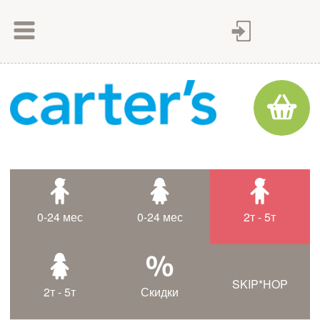
Как сделать заказ
Как оплатить
Доставка товара
Гарантия
Контакты
Статьи
0-24 мес
0-24 мес
2т - 5т
Таблица размеров
SKIP*HOP
2т - 5т
Скидки