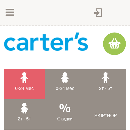
Как сделать заказ
Как оплатить
Доставка товара
Гарантия
Контакты
Статьи
0-24 мес
0-24 мес
2т - 5т
Таблица размеров
SKIP*HOP
2т - 5т
Скидки