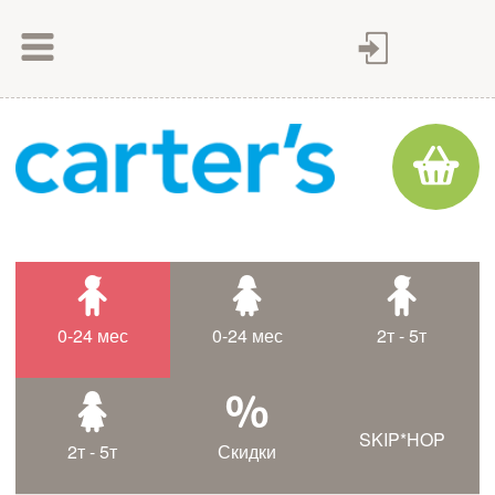
Как сделать заказ
Как оплатить
Доставка товара
Гарантия
Контакты
Статьи
0-24 мес
0-24 мес
2т - 5т
Таблица размеров
SKIP*HOP
2т - 5т
Скидки