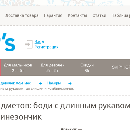
Доставка товара
Гарантия
Контакты
Статьи
Таблица 
Вход
Регистрация
Для мальчиков
Для девочек
Скидки
SKIP*HO
2т - 5т
2т - 5т
 девочек 0-24 мес
Наборы
нным рукавом, штанишки и комбинезончик
едметов: боди с длинным рукавом
бинезончик
Артикул:
—