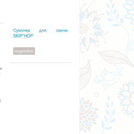
Сумочка для ланча
SKIP*HOP
подробно
и
н
и
й