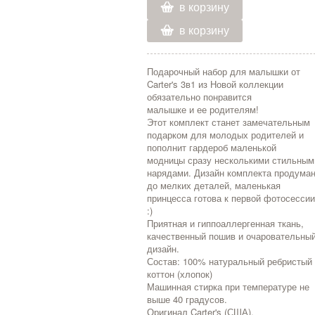
в корзину
в корзину
Подарочный набор для малышки от
Carter's 3в1 из Новой коллекции
обязательно понравится
малышке и ее родителям!
Этот комплект станет замечательным
подарком для молодых родителей и
пополнит гардероб маленькой
модницы сразу несколькими стильным
нарядами. Дизайн комплекта продума
до мелких деталей, маленькая
принцесса готова к первой фотосесси
:)
Приятная и гиппоаллергенная ткань,
качественный пошив и очаровательны
дизайн.
Состав: 100% натуральный ребристый
коттон (хлопок)
Машинная стирка при температуре не
выше 40 градусов.
Оригинал Carter's (США).