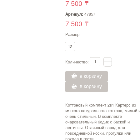
7 500
Артикул:
47857
7 500
Размер:
12
Количество:
в корзину
в корзину
Коттоновый комплект 2в1 Картерс из
мягкого натурального коттона, милый 
очень стильный. В комплекте
очаровательный бодик с баской и
леггинсы. Отличный наряд для
повседневной носки, прогулки или
похода в гости.