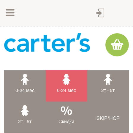
Как сделать заказ
Как оплатить
Доставка товара
Гарантия
Контакты
Статьи
0-24 мес
0-24 мес
2т - 5т
Таблица размеров
SKIP*HOP
2т - 5т
Скидки