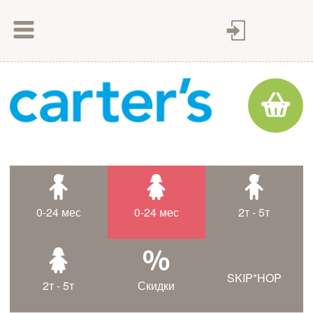
Как сделать заказ
Как оплатить
Доставка товара
Гарантия
Контакты
Статьи
0-24 мес
0-24 мес
2т - 5т
Таблица размеров
SKIP*HOP
2т - 5т
Скидки