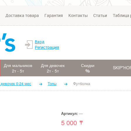
Доставка товара
Гарантия
Контакты
Статьи
Таблица 
Вход
Регистрация
Для мальчиков
Для девочек
Скидки
SKIP*HO
2т - 5т
2т - 5т
 девочек 0-24 мес
Топы
Футболка
Артикул:
—
5 000