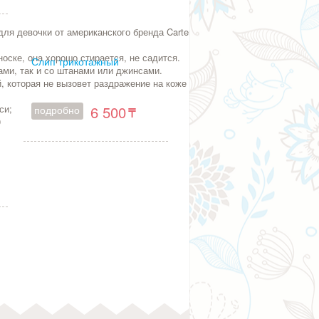
ля девочки от американского бренда Carters (США) с оригинальной
оске, она хорошо стирается, не садится.
Слип трикотажный
тами, так и со штанами или джинсами.
, которая не вызовет раздражение на коже ребенка;
6 500
си;
подробно
0