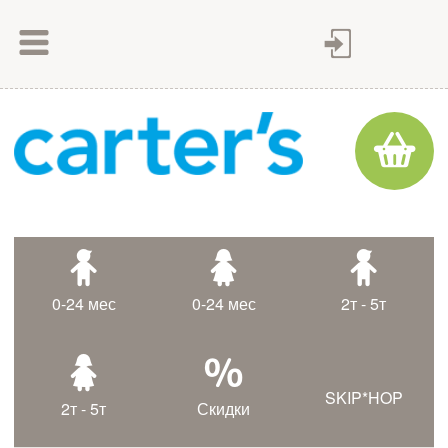
Как сделать заказ
Как оплатить
Доставка товара
Гарантия
Контакты
Статьи
0-24 мес
0-24 мес
2т - 5т
Таблица размеров
SKIP*HOP
2т - 5т
Скидки