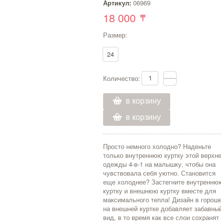
Артикул:
06969
18 000
Размер:
24
Количество:
в корзину
в корзину
Просто немного холодно? Наденьте
только внутреннюю куртку этой верхн
одежды 4-в-1 на малышку, чтобы она
чувствовала себя уютно. Становится
еще холоднее? Застегните внутренню
куртку и внешнюю куртку вместе для
максимального тепла! Дизайн в горош
на внешней куртке добавляет забавны
вид, в то время как все слои сохранят