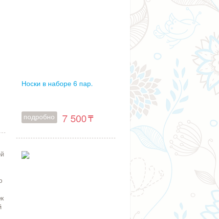
Носки в наборе 6 пар.
7 500
подробно
ей
ю
ек
й