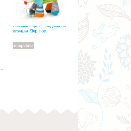
Развивающая подвесная
игрушка Skip Hop
е
подробно