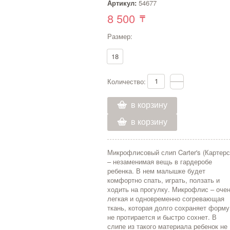
Артикул:
54677
8 500
Размер:
18
Количество:
в корзину
в корзину
Микрофлисовый слип Carter's (Картерс
– незаменимая вещь в гардеробе
ребенка. В нем малышке будет
комфортно спать, играть, ползать и
ходить на прогулку. Микрофлис – оче
легкая и одновременно согревающая
ткань, которая долго сохраняет форму
не протирается и быстро сохнет. В
слипе из такого материала ребенок не