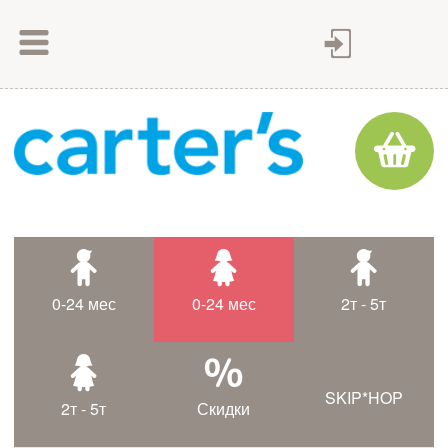
Как сделать заказ
Как оплатить
Доставка товара
Гарантия
Контакты
Статьи
0-24 мес
0-24 мес
2т - 5т
Таблица размеров
SKIP*HOP
2т - 5т
Скидки