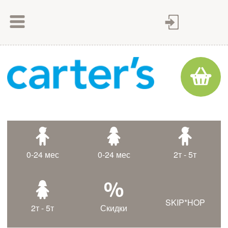
Как сделать заказ
Как оплатить
Доставка товара
Гарантия
Контакты
Статьи
0-24 мес
0-24 мес
2т - 5т
Таблица размеров
SKIP*HOP
2т - 5т
Скидки