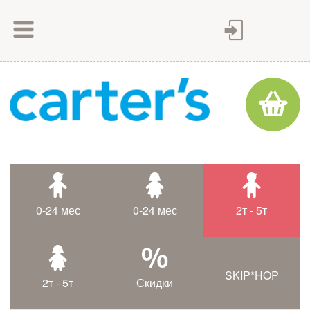
Как сделать заказ
Как оплатить
Доставка товара
Гарантия
Контакты
Статьи
0-24 мес
0-24 мес
2т - 5т
Таблица размеров
SKIP*HOP
2т - 5т
Скидки