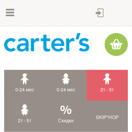
Как сделать заказ
Как оплатить
Доставка товара
Гарантия
Контакты
Статьи
0-24 мес
0-24 мес
2т - 5т
Таблица размеров
SKIP*HOP
2т - 5т
Скидки