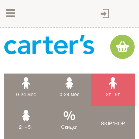
Как сделать заказ
Как оплатить
Доставка товара
Гарантия
Контакты
Статьи
0-24 мес
0-24 мес
2т - 5т
Таблица размеров
SKIP*HOP
2т - 5т
Скидки