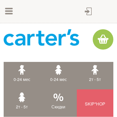
Как сделать заказ
Как оплатить
Доставка товара
Гарантия
Контакты
Статьи
0-24 мес
0-24 мес
2т - 5т
Таблица размеров
SKIP*HOP
2т - 5т
Скидки