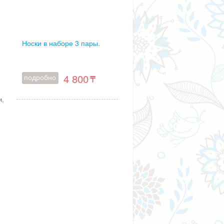
Носки в наборе 3 пары.
с
4 800
подробно
и,