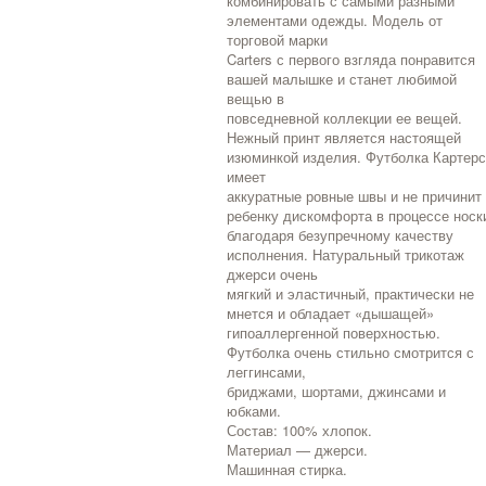
комбинировать с самыми разными
элементами одежды. Модель от
торговой марки
Carters с первого взгляда понравится
вашей малышке и станет любимой
вещью в
повседневной коллекции ее вещей.
Нежный принт является настоящей
изюминкой изделия. Футболка Картер
имеет
аккуратные ровные швы и не причинит
ребенку дискомфорта в процессе носк
благодаря безупречному качеству
исполнения. Натуральный трикотаж
джерси очень
мягкий и эластичный, практически не
мнется и обладает «дышащей»
гипоаллергенной поверхностью.
Футболка очень стильно смотрится с
леггинсами,
бриджами, шортами, джинсами и
юбками.
Состав: 100% хлопок.
Материал — джерси.
Машинная стирка.