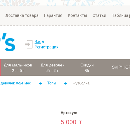
Доставка товара
Гарантия
Контакты
Статьи
Таблица 
Вход
Регистрация
Для мальчиков
Для девочек
Скидки
SKIP*HO
2т - 5т
2т - 5т
 девочек 0-24 мес
Топы
Футболка
Артикул:
—
5 000